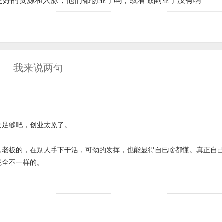
更好的资源和人脉，他们都创业了吗，或者做副业了没有啊
我来说两句
去足够吧，创业太累了。
是老板的，在别人手下干活，可劲的发挥，也能显得自已啥都懂。真正自
完全不一样的。