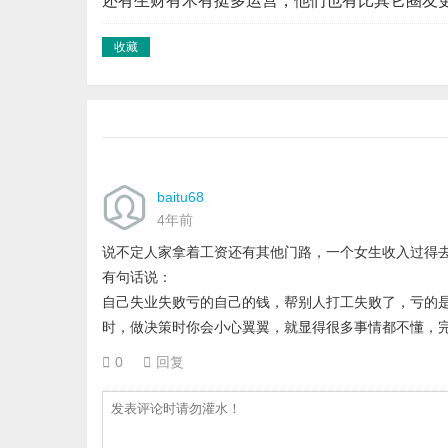
还有生财有术有挺多运营，他们也有比其它圈友
收藏
baitu68
4年前
说不定人家拿着工资还有其他门路，一个女生收入过得
有句话说：
自己失业失败亏的自己的钱，帮别人打工失败了，亏的
时，做决策时你会小心翼翼，就显得很多事情都不懂，

0

回复