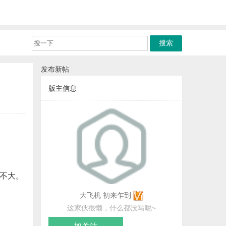
发布新帖
版主信息
不大。
大飞机
初来乍到
这家伙很懒，什么都没写呢~